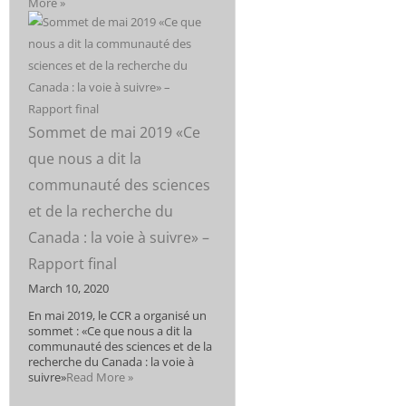
More »
Sommet de mai 2019 «Ce
que nous a dit la
communauté des sciences
et de la recherche du
Canada : la voie à suivre» –
Rapport final
March 10, 2020
En mai 2019, le CCR a organisé un
sommet : «Ce que nous a dit la
communauté des sciences et de la
recherche du Canada : la voie à
suivre»
Read More »