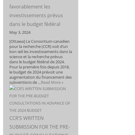
favorablement les
investissements prévus
dans le budget fédéral
May 3, 2024
[Ottawa] Le Consortium canadien
pour la recherche (CCR) voit d’un
bon œil les investissements dans la
science et la recherche prévus
dans le budget fédéral de 2024.
Pour la première fois depuis 2018,
le budget de 2024 prévoit une
augmentation du financement des
subventions de …
Read More »
CCR’S WRITTEN
SUBMISSION FOR THE PRE-