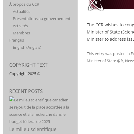
CONSORTIUM
DISCIPLINES AND
À propos du CCR
SUPPORT FOR
Actualités
CANADIEN
POST-
Présentations au gouvernement
SECONDARY
The CCR wishes to cong
EDUCATION. CCR
Activités
POUR LA
Minister of State (Scie
IS MADE UP OF
Membres
20
Minister to address iss
Français
RECHERCHÉ
ORGANIZATIONS,
English
(
Anglais
)
INCLUDING CPA,
This entry was posted in
F
THAT REPRESENT
Minister of State @fr
,
News
COPYRIGHT TEXT
MORE THAN
50,000
Copyright 2025 ©
RESEARCHERS
AND 500,000
RECENT POSTS
STUDENTS
ACROSS
DISCIPLINES.
Le milieu scientifique