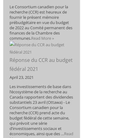
Le Consortium canadien pour la
recherche (CCR) est heureux de
fournir le présent mémoire
prébudgétaire en vue du budget
de 2022 au Comité permanent des
finances de la Chambre des
communes.
Read More »
Réponse du CCR au budget
fédéral 2021
April 23, 2021
Les investissements de base dans
l’écosystème de la recherche au
Canada rapportent des dividendes
substantiels 23 avril (Ottawa) - Le
Consortium canadien pour la
recherche (CCR) prend acte du
budget fédéral de cette semaine,
qui prévoit une série
d’investissements sociaux et
économiques, ainsi que des …
Read