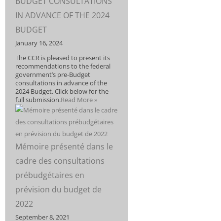
BUDGET CONSULTATIONS
IN ADVANCE OF THE 2024
BUDGET
January 16, 2024
The CCR is pleased to present its
recommendations to the federal
government’s pre-Budget
consultations in advance of the
2024 Budget. Click below for the
full submission.
Read More »
Mémoire présenté dans le
cadre des consultations
prébudgétaires en
prévision du budget de
2022
September 8, 2021