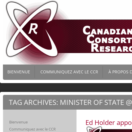
CANADIAN
THE CANADIAN
CONSORTIUM
BIENVENUE
COMMUNIQUEZ AVEC LE CCR
À PROPOS 
CONSORTIUM
FOR RESEARCH
(CCR) IS THE
ACTUALITÉS
LARGEST
FOR
ADVOCACY
PRÉSENTAT
COALITION IN
TAG ARCHIVES:
MINISTER OF STATE 
RESEARCH –
GOUVERNE
CANADA,
FOCUSING ON
LE
ACTIVITÉS
RESEARCH
Ed Holder appoi
Bienvenue
FUNDING IN ALL
MEMBRES
Communiquez avec le CCR