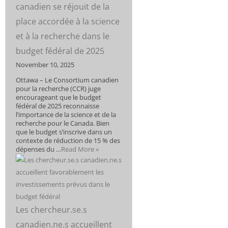
canadien se réjouit de la
place accordée à la science
et à la recherche dans le
budget fédéral de 2025
November 10, 2025
Ottawa – Le Consortium canadien
pour la recherche (CCR) juge
encourageant que le budget
fédéral de 2025 reconnaisse
l’importance de la science et de la
recherche pour le Canada. Bien
que le budget s’inscrive dans un
contexte de réduction de 15 % des
dépenses du …
Read More »
Les chercheur.se.s
canadien.ne.s accueillent