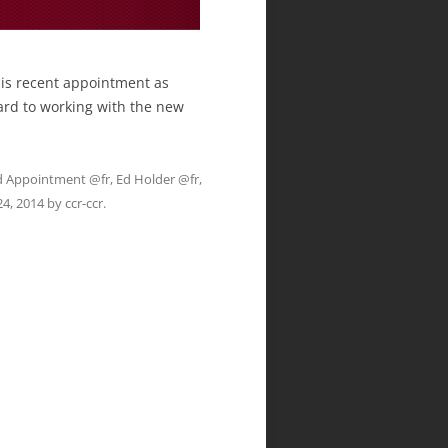
is recent appointment as
ard to working with the new
d
Appointment @fr
,
Ed Holder @fr
,
4, 2014
by
ccr-ccr
.