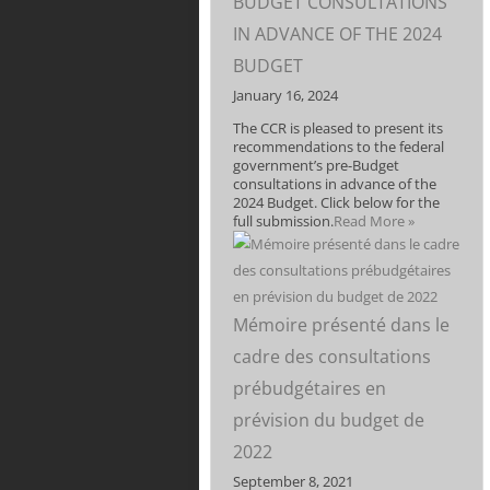
BUDGET CONSULTATIONS
IN ADVANCE OF THE 2024
BUDGET
January 16, 2024
The CCR is pleased to present its
recommendations to the federal
government’s pre-Budget
consultations in advance of the
2024 Budget. Click below for the
full submission.
Read More »
Mémoire présenté dans le
cadre des consultations
prébudgétaires en
prévision du budget de
2022
September 8, 2021