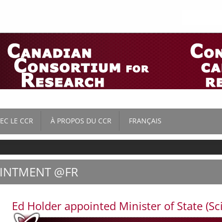
Search
for:
N
Skip
to
C LE CCR
À PROPOS DU CCR
FRANÇAIS
IUM
content
ACTUALITÉS
ENGLISH
(
ANGLAIS
)
PRÉSENTATIONS AU
INTMENT @FR
 –
GOUVERNEMENT
ACTIVITÉS
Ed Holder appointed Minister of State (S
MEMBRES