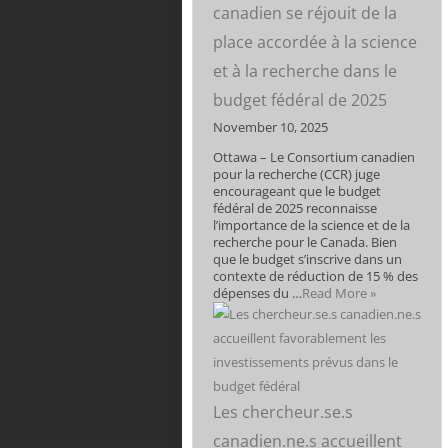
canadien se réjouit de la
place accordée à la science
et à la recherche dans le
budget fédéral de 2025
November 10, 2025
Ottawa – Le Consortium canadien
pour la recherche (CCR) juge
encourageant que le budget
fédéral de 2025 reconnaisse
l’importance de la science et de la
recherche pour le Canada. Bien
que le budget s’inscrive dans un
contexte de réduction de 15 % des
dépenses du …
Read More »
Les chercheur.se.s
canadien.ne.s accueillent