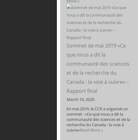
More »
Sommet de mai 2019 «Ce
que nous a dit la
communauté des sciences
et de la recherche du
Canada : la voie à suivre» –
Rapport final
March 10, 2020
En mai 2019, le CCR a organisé un
sommet : «Ce que nous a dit la
communauté des sciences et de la
recherche du Canada : la voie à
suivre»
Read More »