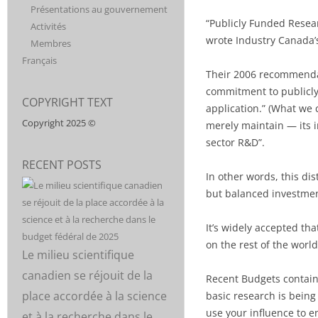
CONSORTIUM
DISCIPLINES AND
Présentations au gouvernement
SUPPORT FOR
“Publicly Funded Resear
Activités
CANADIEN
POST-
wrote Industry Canada’
Membres
SECONDARY
Français
EDUCATION. CCR
POUR LA
Their 2006 recommenda
IS MADE UP OF
commitment to publicly 
20
RECHERCHÉ
COPYRIGHT TEXT
ORGANIZATIONS,
application.” (What we 
Copyright 2025 ©
INCLUDING CPA,
merely maintain — its 
THAT REPRESENT
sector R&D”.
MORE THAN
RECENT POSTS
50,000
In other words, this di
RESEARCHERS
but balanced investmen
AND 500,000
STUDENTS
It’s widely accepted tha
ACROSS
on the rest of the world 
DISCIPLINES.
Le milieu scientifique
canadien se réjouit de la
Recent Budgets containe
place accordée à la science
basic research is being
use your influence to e
et à la recherche dans le