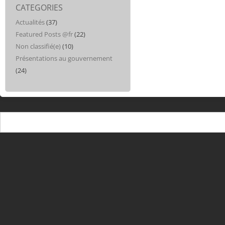
CATEGORIES
Actualités
(37)
Featured Posts @fr
(22)
Non classifié(e)
(10)
Présentations au gouvernement
(24)