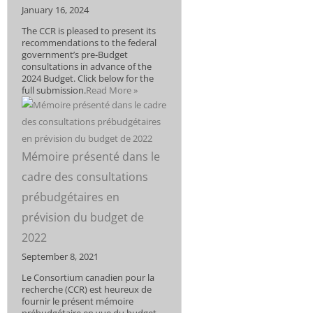
January 16, 2024
The CCR is pleased to present its
recommendations to the federal
government’s pre-Budget
consultations in advance of the
2024 Budget. Click below for the
full submission.
Read More »
Mémoire présenté dans le
cadre des consultations
prébudgétaires en
prévision du budget de
2022
September 8, 2021
Le Consortium canadien pour la
recherche (CCR) est heureux de
fournir le présent mémoire