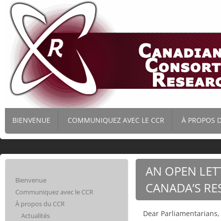
CANADIAN
THE CANADIAN
CONSORTIUM
BIENVENUE
COMMUNIQUEZ AVEC LE CCR
À PROPOS 
CONSORTIUM
FOR RESEARCH
(CCR) IS THE
ACTUALITÉS
LARGEST
FOR
ADVOCACY
PRÉSENTAT
COALITION IN
AN OPEN LET
RESEARCH –
GOUVERNE
CANADA,
Bienvenue
CANADA’S R
FOCUSING ON
Communiquez avec le CCR
LE
ACTIVITÉS
RESEARCH
À propos du CCR
FUNDING IN ALL
MEMBRES
Dear Parliamentarians,
Actualités