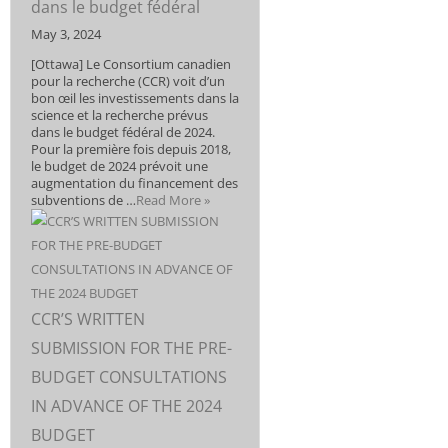
dans le budget fédéral
May 3, 2024
[Ottawa] Le Consortium canadien
pour la recherche (CCR) voit d’un
bon œil les investissements dans la
science et la recherche prévus
dans le budget fédéral de 2024.
Pour la première fois depuis 2018,
le budget de 2024 prévoit une
augmentation du financement des
subventions de …
Read More »
CCR’S WRITTEN
SUBMISSION FOR THE PRE-
BUDGET CONSULTATIONS
IN ADVANCE OF THE 2024
BUDGET