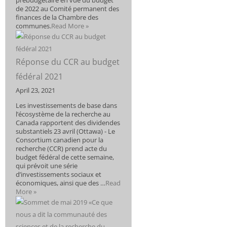
prébudgétaire en vue du budget
de 2022 au Comité permanent des
finances de la Chambre des
communes.
Read More »
Réponse du CCR au budget
fédéral 2021
April 23, 2021
Les investissements de base dans
l’écosystème de la recherche au
Canada rapportent des dividendes
substantiels 23 avril (Ottawa) - Le
Consortium canadien pour la
recherche (CCR) prend acte du
budget fédéral de cette semaine,
qui prévoit une série
d’investissements sociaux et
économiques, ainsi que des …
Read
More »