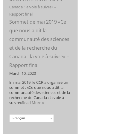
Sommet de mai 2019 «Ce
que nous a dit la
communauté des sciences
et de la recherche du
Canada : la voie à suivre» –
Rapport final
March 10, 2020
En mai 2019, le CCR a organisé un
sommet : «Ce que nous a dit la
communauté des sciences et de la
recherche du Canada : la voie à
suivre»
Read More »
Français